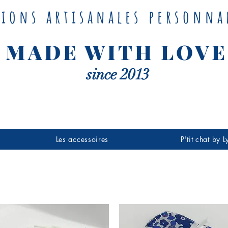
tions artisanales personna
MADE WITH LOVE
since 2013
Les accessoires
P'tit chat by 