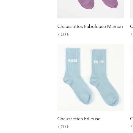
Aperçu rapide
Chaussettes Fabuleuse Maman
C
Prix
P
7,00 €
7
Aperçu rapide
Chaussettes Frileuse
C
Prix
P
7,00 €
7