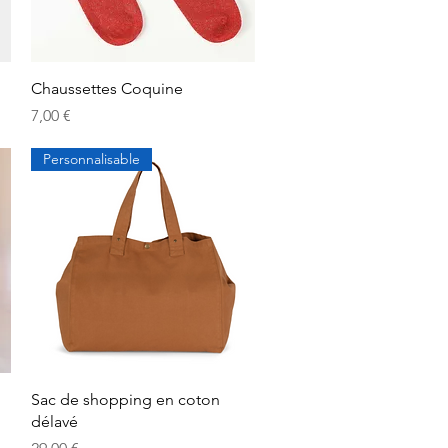
Aperçu rapide
Chaussettes Coquine
Prix
7,00 €
Personnalisable
Aperçu rapide
Sac de shopping en coton
délavé
Prix