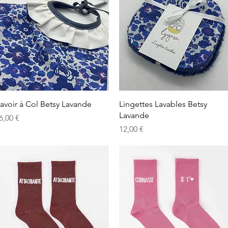
Aperçu rapide
Aperçu rapide
avoir à Col Betsy Lavande
Lingettes Lavables Betsy
Lavande
rix
6,00 €
Prix
12,00 €