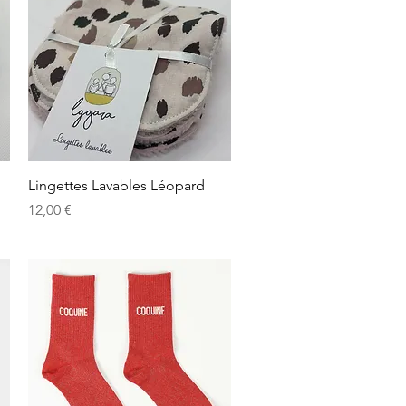
Aperçu rapide
Lingettes Lavables Léopard
Prix
12,00 €