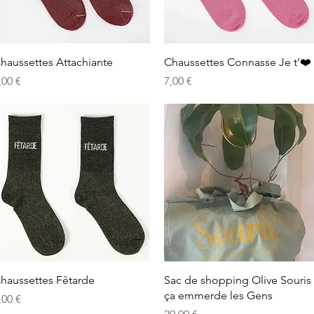
Aperçu rapide
Aperçu rapide
haussettes Attachiante
Chaussettes Connasse Je t’❤️
rix
Prix
,00 €
7,00 €
Aperçu rapide
Aperçu rapide
haussettes Fêtarde
Sac de shopping Olive Souris
ça emmerde les Gens
rix
,00 €
Prix