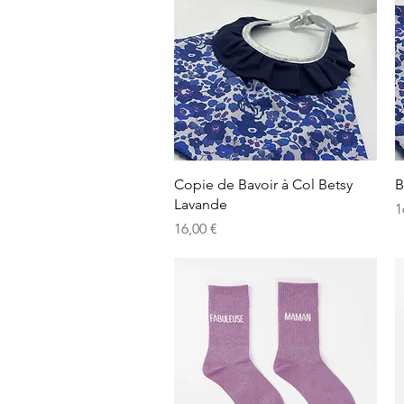
Aperçu rapide
Copie de Bavoir à Col Betsy
B
Lavande
P
1
Prix
16,00 €