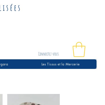
lisées
Connectez-vous
Lygara
Les Tissus et la Mercerie